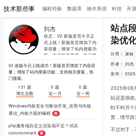
技术那些事
编程经验
数据库
操作系统
科技
开
站点段
刘杰
状态：V2 新版首页今天正
染优
式上线！新版首页增加了内
容容量；增加了站内搜索功
分类：
原创
能，支持相关搜索，热门搜
索。
作者： 刘杰
V2 改版今日上线成功！新版首页增加了内容容
量；增加了站内搜索功能，支持相关搜索，热
发布： 2025-
门搜索。
131 篇
0 篇
0 篇
2025年
博文总数
近一月
近一周
站还是很烦
Windows内核安全与驱动开发_应用与内核
时不时开个
通信_内核方面的编程
荐
贯，情节跌
php服务端自定义渲染搞不定？试试
不过对于，
commonmark
荐