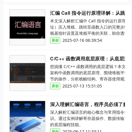
汇编 Call 指令运行原理详解：从跳
本文深入解析汇编中 Call 指令的运行原理
址）压入堆栈、跳转至函数入口的完整步骤，详解
栈基指针设置及堆栈平衡的关联，助你透彻
2025-07-16 06:39:54
原创
想搞懂 C/C++ 函数调用的底层逻辑？本文从
架构中函数调用的底层原理。围绕堆栈平衡
节的操作，分析栈帧结构、寄存器使用规则
透函数调用本质。
2025-07-13 15:51:05
原创
深入理解汇编语言，程序员必须了解
深入解析汇编语言的核心概念与常用指令集，涵
识。通过实例讲解寄存器操作、数据传输、
的底层编程技能。
2025-06-17 11:33:11
原创