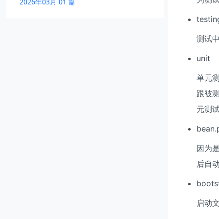
2026年03月 01 篇
testin
测试
unit
单元测
跟被测
元测试为 
bean.
因为是
后自动
boots
启动