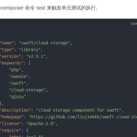
composer 命令 test 来触发单元测试的执行。
jso
"name"
:
"swoft/cloud-storage"
,
"type"
:
"library"
,
"version"
:
"v2.0.1"
,
"keywords"
:
[
"php"
,
"swoole"
,
"swoft"
,
"cloud-storage"
,
"qiniu"
]
,
"description"
:
"cloud storage component for swoft"
,
"homepage"
:
"https://github.com/liujiekkk/swoft-cloud-st
"license"
:
"Apache-2.0"
,
"require"
:
{
"php"
:
">=7.4"
,