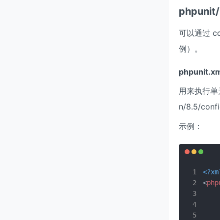
phpun
可以通过 co
例）。
phpunit.x
用来执行单元测
n/8.5/confi
示例：
<?xm
<
php