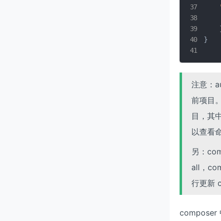
}
注意：a
前项目
目，其中
以查看
另：com
all，c
行更新 co
compos