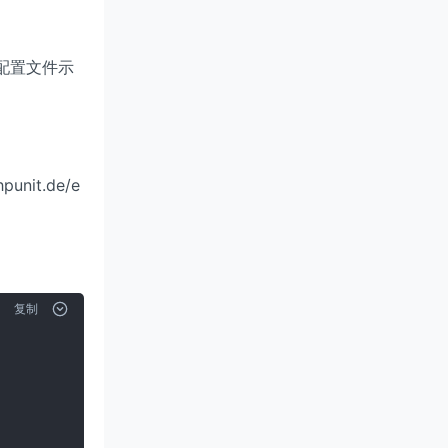
r 配置文件示
nit.de/e
复制