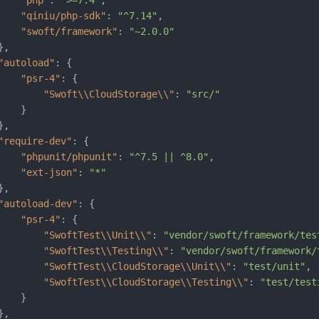
"qiniu/php-sdk"
:
"^7.14"
,
"swoft/framework"
:
"~2.0.0"
}
,
"autoload"
:
{
"psr-4"
:
{
"Swoft\\CloudStorage\\"
:
"src/"
}
}
,
"require-dev"
:
{
"phpunit/phpunit"
:
"^7.5 || ^8.0"
,
"ext-json"
:
"*"
}
,
"autoload-dev"
:
{
"psr-4"
:
{
"SwoftTest\\Unit\\"
:
"vendor/swoft/framework/tes
"SwoftTest\\Testing\\"
:
"vendor/swoft/framework/
"SwoftTest\\CloudStorage\\Unit\\"
:
"test/unit"
,
"SwoftTest\\CloudStorage\\Testing\\"
:
"test/test
}
}
,