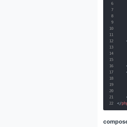
</
ph
compose