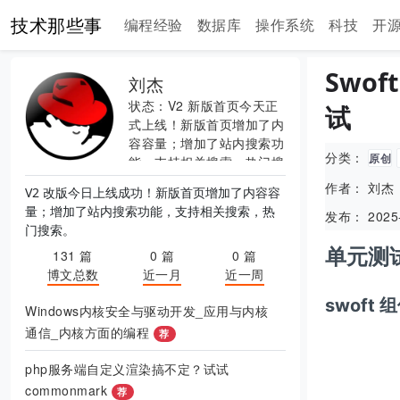
技术那些事
编程经验
数据库
操作系统
科技
开
Swo
刘杰
状态：V2 新版首页今天正
试
式上线！新版首页增加了内
容容量；增加了站内搜索功
分类：
原创
能，支持相关搜索，热门搜
索。
作者： 刘杰
V2 改版今日上线成功！新版首页增加了内容容
量；增加了站内搜索功能，支持相关搜索，热
发布： 2025-
门搜索。
单元测
131 篇
0 篇
0 篇
博文总数
近一月
近一周
swoft
Windows内核安全与驱动开发_应用与内核
通信_内核方面的编程
荐
php服务端自定义渲染搞不定？试试
commonmark
荐