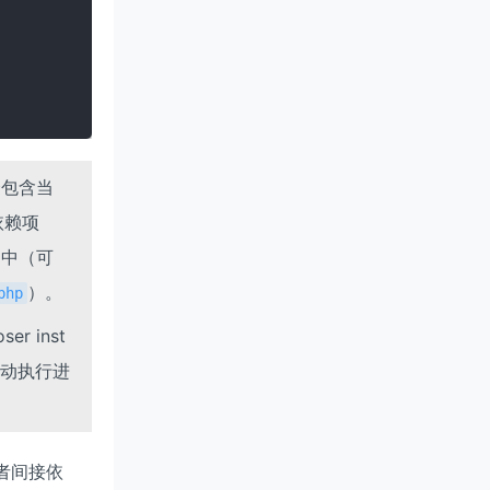
会包含当
依赖项
间中（可
）。
php
r inst
好手动执行进
或者间接依