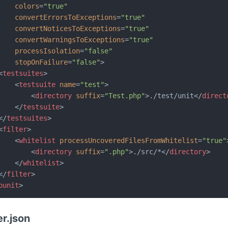
colors
=
"true"
convertErrorsToExceptions
=
"true"
convertNoticesToExceptions
=
"true"
convertWarningsToExceptions
=
"true"
processIsolation
=
"false"
stopOnFailure
=
"false"
>
<
testsuites
>
<
testsuite
name
=
"test"
>
<
directory
suffix
=
"Test.php"
>
./test/unit
</
direct
</
testsuite
>
</
testsuites
>
<
filter
>
<
whitelist
processUncoveredFilesFromWhitelist
=
"true"
<
directory
suffix
=
".php"
>
./src/*
</
directory
>
</
whitelist
>
</
filter
>
punit
>
r.json