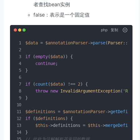
者查找bean实例
false：表示是一个固定值
php
复制
$data
 = 
$annotationParser
->
parse
(
Parser
::
TYPE
if
 (
empty
(
$data
)) {

continue
;

}

if
 (
count
(
$data
) !== 
2
) {

throw
new
InvalidArgumentException
(
'Retur
}

$definitions
 = 
$annotationParser
->
getDefiniti
if
 (
$definitions
) {

$this
->definitions = 
$this
->
mergeDefiniti
// 此处为注解解析器返回的数据