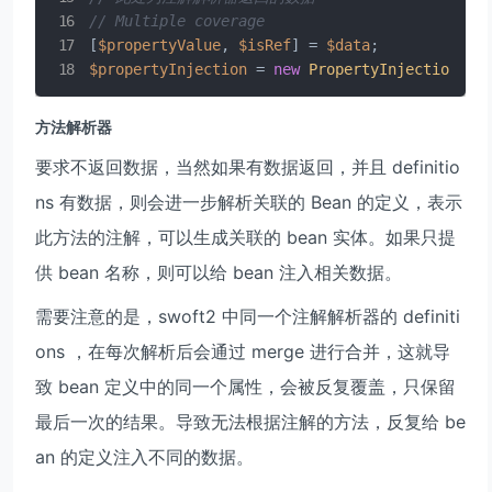
// Multiple coverage
[
$propertyValue
, 
$isRef
] = 
$data
$propertyInjection
 = 
new
PropertyInjection
(
$p
方法解析器
要求不返回数据，当然如果有数据返回，并且 definitio
ns 有数据，则会进一步解析关联的 Bean 的定义，表示
此方法的注解，可以生成关联的 bean 实体。如果只提
供 bean 名称，则可以给 bean 注入相关数据。
需要注意的是，swoft2 中同一个注解解析器的 definiti
ons ，在每次解析后会通过 merge 进行合并，这就导
致 bean 定义中的同一个属性，会被反复覆盖，只保留
最后一次的结果。导致无法根据注解的方法，反复给 be
an 的定义注入不同的数据。