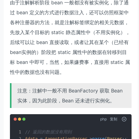
由于注解解析阶段 bean 一般都没有被实例化，除了通
过 bean 定义的方式进行数据注入，还可以仿照框架中
各种注册器的方法，就是注解标签绑定的相关元数据，
先放入某个目标的 static 静态属性中（不用实例化），
后续可以让 bean 直接读取，或者让其在某个（已经有
bean实例的）阶段把 static 属性中的数据在转移到目
标 bean 中即可，当然，如果嫌费事，直接用 static 属
性中的数据也没有问题。
注意：注解中一般不用 BeanFactory 获取 Bean
实体，因为此阶段，Bean 还未进行实例化。
php
复制
// 返回的数据没有用到
$data
 = 
$annotationParser
->
parse
(
Parser
::
TYPE