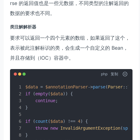
rse 的返回值也是一些元数据，不同类型的注解返回的
数据的要求也不同。
类注解解析器
要求可以返回一个四个元素的数组，如果返回了这个，
表示被此注解标识的类，会生成一个自定义的 Bean，
并且存储到（IOC）容器中。
php
复制
$data
 = 
$annotationParser
->
parse
(
Parser
::
TYPE
if
 (
empty
(
$data
)) {

continue
;

}

if
 (
count
(
$data
) !== 
4
) {

throw
new
InvalidArgumentException
(
sprint