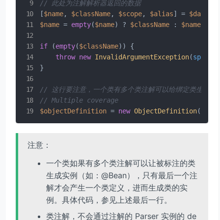
// 此处为注解解析器返回的数据
[
$name
, 
$className
, 
$scope
, 
$alias
] = 
$data
$name
 = 
empty
(
$name
) ? 
$className
 : 
$name
;

if
 (
empty
(
$className
)) {

throw
new
InvalidArgumentException
(
sprint
}

// 这行要注意，一个类有多个类注解可以给绑定类生成b
// Multiple coverage
$objectDefinition
 = 
new
ObjectDefinition
(
$nam
注意：
一个类如果有多个类注解可以让被标注的类
生成实例（如：@Bean），只有最后一个注
解才会产生一个类定义，进而生成类的实
例。具体代码，参见上述最后一行。
类注解，不会通过注解的 Parser 实例的 de