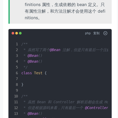
finitions 属性，生成依赖的 bean 定义。只
有属性注解，和方法注解才会使用这个 defi
nitions。
php
复制
/**

 * 虽然写了两个
@Bean
 注解，但是只有最后一个注解会生
 * 
@Bean
()

 * 
@Bean
()

 */
class
Test
{

}

/**

 * 虽然 Bean 和 Controller 解析后都会生成 HomeCon
 * 但是根据源码来看，只有最后一个 
@Controller
 会起
 * 
@Bean
()
