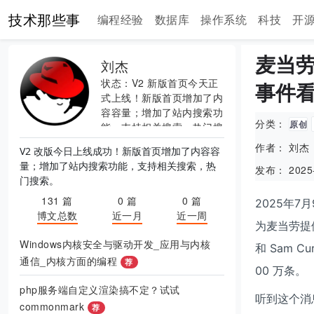
技术那些事
编程经验
数据库
操作系统
科技
开
麦当劳
刘杰
状态：V2 新版首页今天正
事件
式上线！新版首页增加了内
容容量；增加了站内搜索功
分类：
原创
能，支持相关搜索，热门搜
索。
作者： 刘杰
V2 改版今日上线成功！新版首页增加了内容容
量；增加了站内搜索功能，支持相关搜索，热
发布： 2025-
门搜索。
131 篇
0 篇
0 篇
2025年7
博文总数
近一月
近一周
为麦当劳提供的
Windows内核安全与驱动开发_应用与内核
和 Sam 
通信_内核方面的编程
荐
00 万条。
php服务端自定义渲染搞不定？试试
听到这个消
commonmark
荐