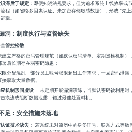
意识滞后于规定
：即便知晓法规要求，但为追求系统上线效率或
流程（如省略多因素认证、未加密存储敏感数据），形成 “先上
误逻辑。
漏洞：制度执行与监督缺失
安全管控松散
未建立严格的密码管理规范（如默认密码清单、定期巡检机制）
部署后长期存在弱密码隐患；
权限分配混乱，部分员工账号权限超出工作需求，一旦密码泄露
直接获取大量数据。
响应机制形同虚设
： 未定期开展漏洞演练，当默认密码被利用时
攻击痕迹或阻断数据泄露，错过最佳处置时机。
不足：安全措施未落地
与认证技术缺失
： 若系统未对简历中的身份证号、联系方式等敏