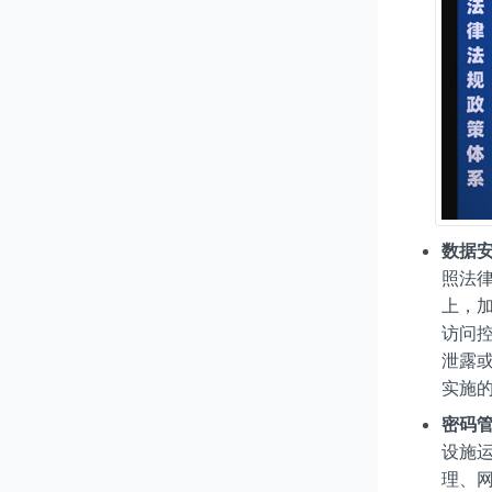
数据
照法
上，
访问
泄露
实施
密码
设施
理、