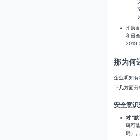
州层面
和最
201
那为何
企业明知有
下几方面分
安全意识
对 “
码可
码）