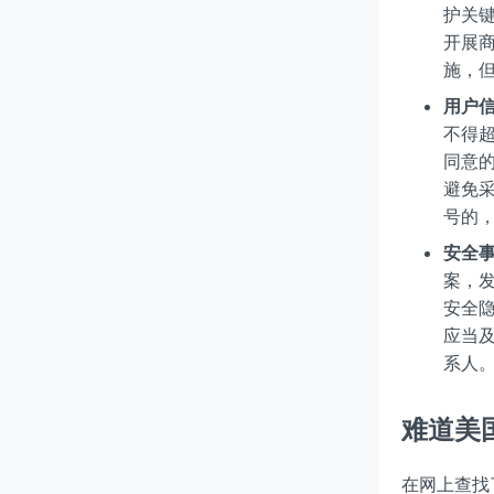
护关
开展
施，
用户
不得
同意
避免
号的
安全
案，
安全
应当
系人
难道美
在网上查找