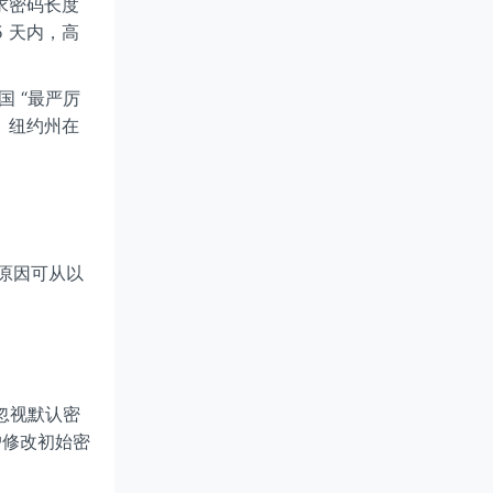
求密码长度
5 天内，高
 “最严厉
。纽约州在
原因可从以
忽视默认密
户修改初始密