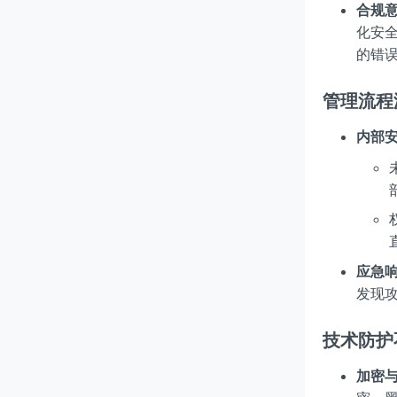
合规
化安全
的错
管理流程
内部
应急
发现
技术防护
加密