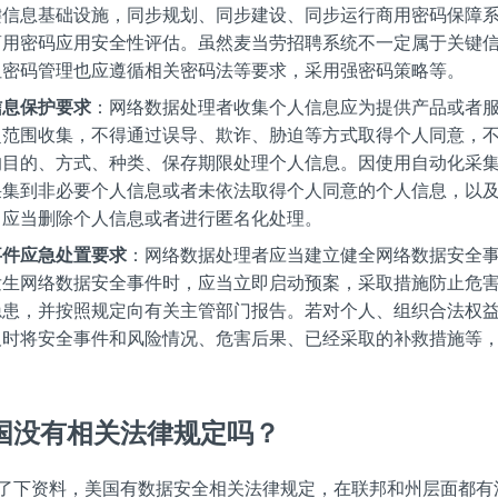
键信息基础设施，同步规划、同步建设、同步运行商用密码保障
商用密码应用安全性评估。虽然麦当劳招聘系统不一定属于关键
但密码管理也应遵循相关密码法等要求，采用强密码策略等。
信息保护要求
：网络数据处理者收集个人信息应为提供产品或者
超范围收集，不得通过误导、欺诈、胁迫等方式取得个人同意，
的目的、方式、种类、保存期限处理个人信息。因使用自动化采
采集到非必要个人信息或者未依法取得个人同意的个人信息，以
，应当删除个人信息或者进行匿名化处理。
事件应急处置要求
：网络数据处理者应当建立健全网络数据安全
发生网络数据安全事件时，应当立即启动预案，采取措施防止危
隐患，并按照规定向有关主管部门报告。若对个人、组织合法权
及时将安全事件和风险情况、危害后果、已经采取的补救措施等
。
国没有相关法律规定吗？
了下资料，美国有数据安全相关法律规定，在联邦和州层面都有